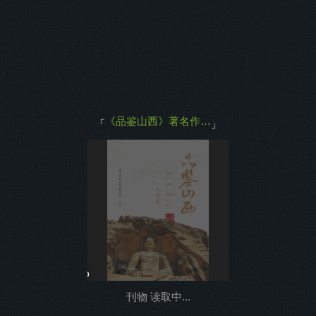
返回
《品鉴山西》著名作家山西采风系列（三）大同卷
「
」
0%
刊物 读取中...