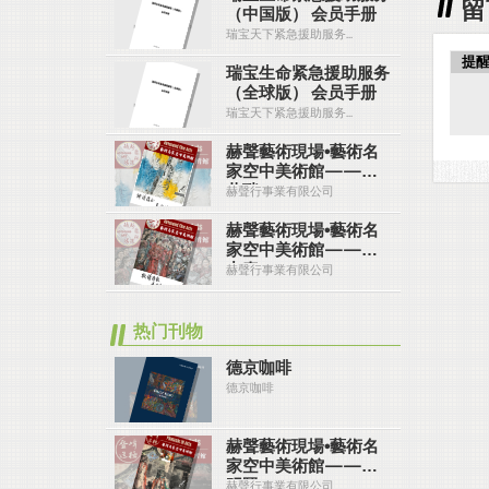
留
（中国版） 会员手册
瑞宝天下紧急援助服务...
提
瑞宝生命紧急援助服务
（全球版） 会员手册
瑞宝天下紧急援助服务...
赫聲藝術現場•藝術名
家空中美術館——吳
恭瑞
赫聲行事業有限公司
赫聲藝術現場•藝術名
家空中美術館——黃
中泰
赫聲行事業有限公司
热门刊物
德京咖啡
德京咖啡
赫聲藝術現場•藝術名
家空中美術館——江
明賢
赫聲行事業有限公司