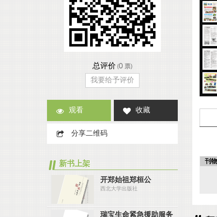
总评价
0
(
票)
我要给予评价
观看
收藏
分享二维码
刊
新书上架
开郑始祖郑桓公
西北大学出版社
瑞宝生命紧急援助服务