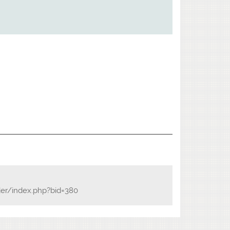
er/index.php?bid=380