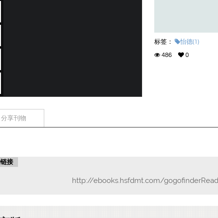
标签：
怡德(1)
486
0
分享刊物
物链接
http://ebooks.hsfdmt.com/gogofinderRead