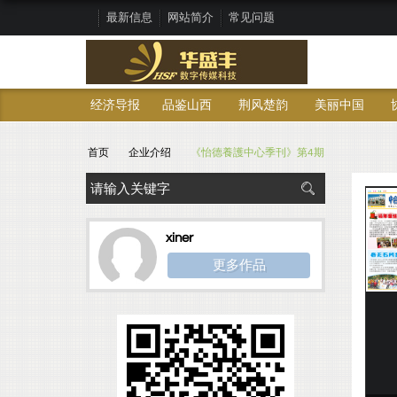
最新信息
网站简介
常见问题
经济导报
品鉴山西
荆风楚韵
美丽中国
首页
企业介绍
《怡德養護中心季刊》第4期
xiner
更多作品