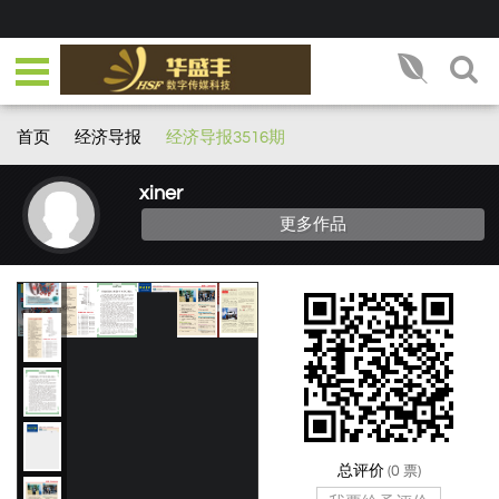
首页
经济导报
经济导报3516期
xiner
更多作品
总评价
(
0
票)